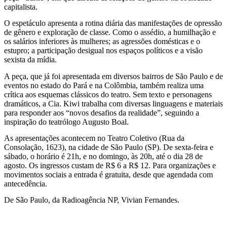
capitalista.
nas
O espetáculo apresenta a rotina diária das manifestações de opressão
relações
de gênero e exploração de classe. Como o assédio, a humilhação e
os salários inferiores às mulheres; as agressões domésticas e o
de
estupro; a participação desigual nos espaços políticos e a visão
sexista da mídia.
gênero
A peça, que já foi apresentada em diversos bairros de São Paulo e de
eventos no estado do Pará e na Colômbia, também realiza uma
e
crítica aos esquemas clássicos do teatro. Sem texto e personagens
dramáticos, a Cia. Kiwi trabalha com diversas linguagens e materiais
de
para responder aos “novos desafios da realidade”, seguindo a
inspiração do teatrólogo Augusto Boal.
classe
As apresentações acontecem no Teatro Coletivo (Rua da
em
Consolação, 1623), na cidade de São Paulo (SP). De sexta-feira e
sábado, o horário é 21h, e no domingo, às 20h, até o dia 28 de
peça
agosto. Os ingressos custam de R$ 6 a R$ 12. Para organizações e
movimentos sociais a entrada é gratuita, desde que agendada com
na
antecedência.
capital
De São Paulo, da Radioagência NP, Vivian Fernandes.
paulista