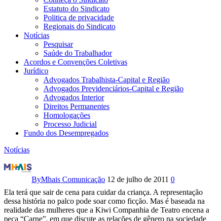
Estatuto do Sindicato
Politica de privacidade
Regionais do Sindicato
Notícias
Pesquisar
Saúde do Trabalhador
Acordos e Convenções Coletivas
Jurídico
Advogados Trabalhista-Capital e Região
Advogados Previdenciários-Capital e Região
Advogados Interior
Direitos Permanentes
Homologações
Processo Judicial
Fundo dos Desempregados
Notícias
O
teatro
By
Mhais Comunicação
12 de julho de 2011
0
Ela terá que sair de cena para cuidar da criança. A representação
se
dessa história no palco pode soar como ficção. Mas é baseada na
realidade das mulheres que a Kiwi Companhia de Teatro encena a
envolve
peça “Carne”, em que discute as relações de gênero na sociedade