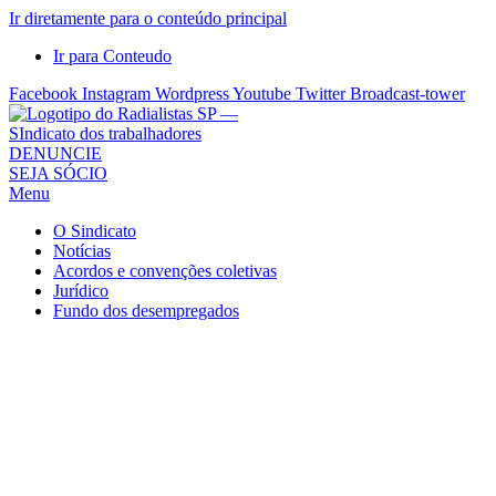
Ir diretamente para o conteúdo principal
Ir para Conteudo
Facebook
Instagram
Wordpress
Youtube
Twitter
Broadcast-tower
Sindicato
DENUNCIE
SEJA SÓCIO
dos
Menu
Radialistas
de
O Sindicato
São
Notícias
Acordos e convenções coletivas
Paulo
Jurídico
–
Fundo dos desempregados
Sindicato
dos
Radialistas
...