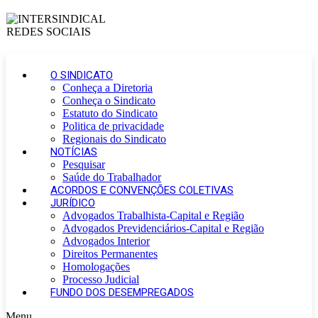
O SINDICATO
Conheça a Diretoria
Conheça o Sindicato
Estatuto do Sindicato
Politica de privacidade
Regionais do Sindicato
NOTÍCIAS
Pesquisar
Saúde do Trabalhador
ACORDOS E CONVENÇÕES COLETIVAS
JURÍDICO
Advogados Trabalhista-Capital e Região
Advogados Previdenciários-Capital e Região
Advogados Interior
Direitos Permanentes
Homologações
Processo Judicial
FUNDO DOS DESEMPREGADOS
Menu