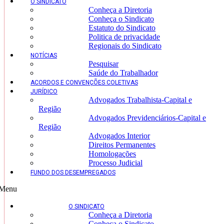
O SINDICATO
Conheça a Diretoria
Conheça o Sindicato
Estatuto do Sindicato
Politica de privacidade
Regionais do Sindicato
NOTÍCIAS
Pesquisar
Saúde do Trabalhador
ACORDOS E CONVENÇÕES COLETIVAS
JURÍDICO
Advogados Trabalhista-Capital e
Região
Advogados Previdenciários-Capital e
Região
Advogados Interior
Direitos Permanentes
Homologações
Processo Judicial
FUNDO DOS DESEMPREGADOS
Menu
O SINDICATO
Conheça a Diretoria
Conheça o Sindicato