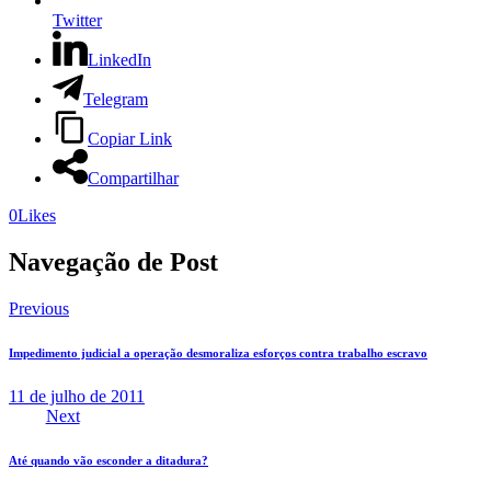
Twitter
LinkedIn
Telegram
Copiar Link
Compartilhar
0
Likes
Navegação de Post
Previous
Impedimento judicial a operação desmoraliza esforços contra trabalho escravo
11 de julho de 2011
Next
Até quando vão esconder a ditadura?