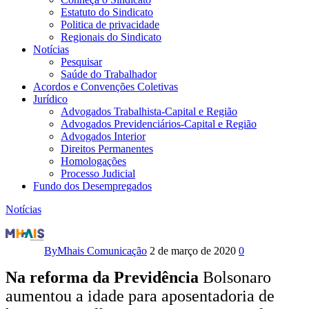
Estatuto do Sindicato
Politica de privacidade
Regionais do Sindicato
Notícias
Pesquisar
Saúde do Trabalhador
Acordos e Convenções Coletivas
Jurídico
Advogados Trabalhista-Capital e Região
Advogados Previdenciários-Capital e Região
Advogados Interior
Direitos Permanentes
Homologações
Processo Judicial
Fundo dos Desempregados
Notícias
O
dia
By
Mhais Comunicação
2 de março de 2020
0
Internacional
Na reforma da Previdência
Bolsonaro
aumentou a idade para aposentadoria de
da