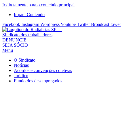
Ir diretamente para o conteúdo principal
Ir para Conteudo
Facebook
Instagram
Wordpress
Youtube
Twitter
Broadcast-tower
Sindicato
DENUNCIE
SEJA SÓCIO
dos
Menu
Radialistas
de
O Sindicato
São
Notícias
Acordos e convenções coletivas
Paulo
Jurídico
–
Fundo dos desempregados
Sindicato
dos
Radialistas
...