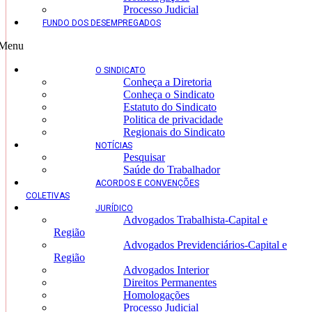
Processo Judicial
FUNDO DOS DESEMPREGADOS
Menu
O SINDICATO
Conheça a Diretoria
Conheça o Sindicato
Estatuto do Sindicato
Politica de privacidade
Regionais do Sindicato
NOTÍCIAS
Pesquisar
Saúde do Trabalhador
ACORDOS E CONVENÇÕES
COLETIVAS
JURÍDICO
Advogados Trabalhista-Capital e
Região
Advogados Previdenciários-Capital e
Região
Advogados Interior
Direitos Permanentes
Homologações
Processo Judicial