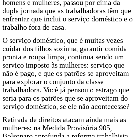
homens e mulheres, passou por cima da
Mulher
dupla jornada que as trabalhadoras têm que
é
enfrentar que inclui o serviço doméstico e o
trabalho fora de casa.
um
O serviço doméstico, que é muitas vezes
marco
cuidar dos filhos sozinha, garantir comida
para
pronta e roupa limpa, continua sendo um
consciência
serviço imposto às mulheres: serviço que
não é pago, e que os patrões se aproveitam
de
para explorar o conjunto da classe
classe
trabalhadora. Você já pensou o estrago que
e
seria para os patrões que se aproveitam do
serviço doméstico, se ele não acontecesse?
de
Retirada de direitos atacam ainda mais as
luta
mulheres: na Medida Provisória 905,
pela
Bolsonaro aprofunda a reforma trabalhista