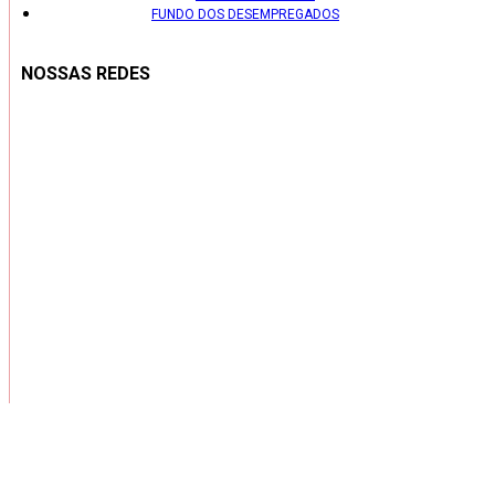
FUNDO DOS DESEMPREGADOS
NOSSAS REDES
Copyright ® 2026 – Todos os Direitos Reservados