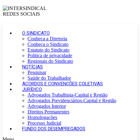
O SINDICATO
Conheça a Diretoria
Conheça o Sindicato
Estatuto do Sindicato
Politica de privacidade
Regionais do Sindicato
NOTÍCIAS
Pesquisar
Saúde do Trabalhador
ACORDOS E CONVENÇÕES COLETIVAS
JURÍDICO
Advogados Trabalhista-Capital e Região
Advogados Previdenciários-Capital e Região
Advogados Interior
Direitos Permanentes
Homologações
Processo Judicial
FUNDO DOS DESEMPREGADOS
Menu