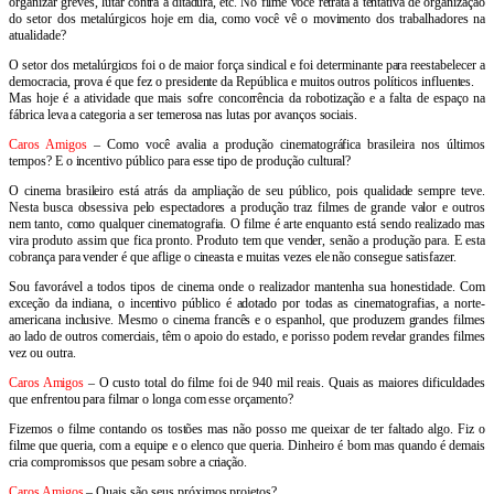
organizar greves, lutar contra a ditadura, etc. No filme você retrata a tentativa de organização
do setor dos metalúrgicos hoje em dia, como você vê o movimento dos trabalhadores na
atualidade?
O setor dos metalúrgicos foi o de maior força sindical e foi determinante para reestabelecer a
democracia, prova é que fez o presidente da República e muitos outros políticos influentes.
Mas hoje é a atividade que mais sofre concorrência da robotização e a falta de espaço na
fábrica leva a categoria a ser temerosa nas lutas por avanços sociais.
Caros Amigos
– Como você avalia a produção cinematográfica brasileira nos últimos
tempos? E o incentivo público para esse tipo de produção cultural?
O cinema brasileiro está atrás da ampliação de seu público, pois qualidade sempre teve.
Nesta busca obsessiva pelo espectadores a produção traz filmes de grande valor e outros
nem tanto, como qualquer cinematografia. O filme é arte enquanto está sendo realizado mas
vira produto assim que fica pronto. Produto tem que vender, senão a produção para. E esta
cobrança para vender é que aflige o cineasta e muitas vezes ele não consegue satisfazer.
Sou favorável a todos tipos de cinema onde o realizador mantenha sua honestidade. Com
exceção da indiana, o incentivo público é adotado por todas as cinematografias, a norte-
americana inclusive. Mesmo o cinema francês e o espanhol, que produzem grandes filmes
ao lado de outros comerciais, têm o apoio do estado, e porisso podem revelar grandes filmes
vez ou outra.
Caros Amigos
– O custo total do filme foi de 940 mil reais. Quais as maiores dificuldades
que enfrentou para filmar o longa com esse orçamento?
Fizemos o filme contando os tostões mas não posso me queixar de ter faltado algo. Fiz o
filme que queria, com a equipe e o elenco que queria. Dinheiro é bom mas quando é demais
cria compromissos que pesam sobre a criação.
Caros Amigos
– Quais são seus próximos projetos?