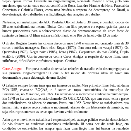
Seção Operas Primas. Estreante em longa-metragem, o cineasta Rogério Corrêa, junto com
um elenco que conta, entre outros, com Murilo Rosa, Leandro Firmino da Hora, Pascoal da
Conceição e Gabriela Flores, conta uma história a respeito do desemprego no Brasil, a
desvalorização do trabalhador e a flexibilização das relações de trabalho.
Na trama, um metalúrgico do ABC Paulista, Otoniel Badaró, 38 anos, é demitido depois de
20 anos trabalhando na mesma fábrica. Com um filho pequeno e a esposa grávida, passa a
buscar perspectivas para a sobrevivência diante do desmoronamento da única fonte de
sustento da família. O filme estreia em São Paulo e no Rio de Janeiro dia 13 de maio.
O diretor Rogério Corrêa faz cinema desde os anos 1970 e tem no seu currículo mais de 30
curtas e médias metragens. Entre elas, Roças (1975), Tem coca-cola no vatapá (1977), Os
Queixadas (1978), Negra noite (1985), Ícaro (1987), Carpinteiros do mar (2005), Duplo
território (2009). Corrêa conversou com a Caros Amigos a respeito do novo filme, suas
influências, dificuldades e próximos projetos. Confira:
Caros Amigos
– Por que a escolha do tema das relações de trabalho e do desemprego para a
sua primeira longa-metragem? O que o fez mudar da primeira ideia de fazer um
documentário para a elaboração de uma ficção?
O trabalho sempre foi um tema que me interessou muito. Meu primeiro filme, feito ainda na
ECA-USP, chama-se ROÇAS, e é sobre as roças comunitárias do município de
Barreirinhas, no Maranhão, em 1975. Eu acompanho o movimento sindical há muito tempo.
Em 1978 eu fiz um documentário chamado OS QUEIXADAS, que tem como tema a greve
dos trabalhadores da fábrica de cimento Perus, em 1962. Neste filme os trabalhadores qua
haviam feito a greve reconstituiam o movimento através de um laboratório de memória, ou
seja, eles representavam as cenas que haviam vivido realmente.
Acho que o movimento trabalhista é responsável pelo avanço político e social da sociedade.
Se não fossem os sindicatos estaríamos trabalhando 18 horas por dia ainda hoje, em
condições de escravidão. Eu sempre quis fazer uma ficção mas fui buscar na realidade