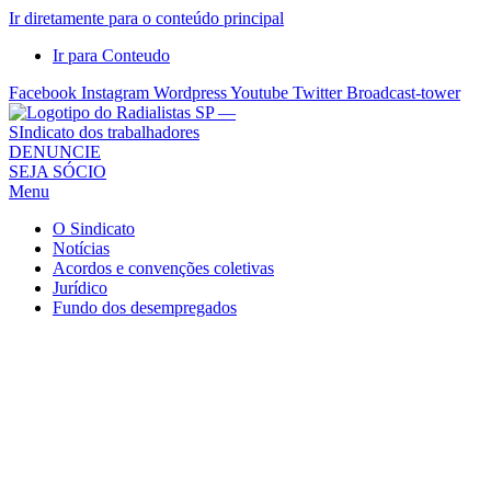
Ir diretamente para o conteúdo principal
Ir para Conteudo
Facebook
Instagram
Wordpress
Youtube
Twitter
Broadcast-tower
Sindicato
DENUNCIE
SEJA SÓCIO
dos
Menu
Radialistas
de
O Sindicato
São
Notícias
Acordos e convenções coletivas
Paulo
Jurídico
–
Fundo dos desempregados
Sindicato
dos
Radialistas
...