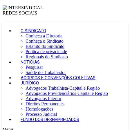
O SINDICATO
Conheça a Diretoria
Conheça o Sindicato
Estatuto do Sindicato
Politica de privacidade
Regionais do Sindicato
NOTÍCIAS
Pesquisar
Saúde do Trabalhador
ACORDOS E CONVENÇÕES COLETIVAS
JURÍDICO
Advogados Trabalhista-Capital e Região
Advogados Previdenciários-Capital e Região
Advogados Interior
Direitos Permanentes
Homologações
Processo Judicial
FUNDO DOS DESEMPREGADOS
Menu