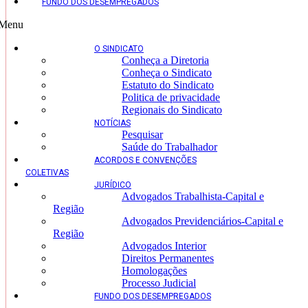
FUNDO DOS DESEMPREGADOS
Menu
O SINDICATO
Conheça a Diretoria
Conheça o Sindicato
Estatuto do Sindicato
Politica de privacidade
Regionais do Sindicato
NOTÍCIAS
Pesquisar
Saúde do Trabalhador
ACORDOS E CONVENÇÕES
COLETIVAS
JURÍDICO
Advogados Trabalhista-Capital e
Região
Advogados Previdenciários-Capital e
Região
Advogados Interior
Direitos Permanentes
Homologações
Processo Judicial
FUNDO DOS DESEMPREGADOS