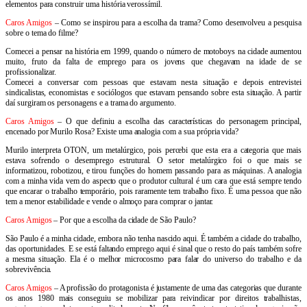
elementos para construir uma história verossímil.
Caros Amigos
– Como se inspirou para a escolha da trama? Como desenvolveu a pesquisa
sobre o tema do filme?
Comecei a pensar na história em 1999, quando o número de motoboys na cidade aumentou
muito, fruto da falta de emprego para os jovens que chegavam na idade de se
profissionalizar.
Comecei a conversar com pessoas que estavam nesta situação e depois entrevistei
sindicalistas, economistas e sociólogos que estavam pensando sobre esta situação. A partir
daí surgiram os personagens e a trama do argumento.
Caros Amigos
– O que definiu a escolha das características do personagem principal,
encenado por Murilo Rosa? Existe uma analogia com a sua própria vida?
Murilo interpreta OTON, um metalúrgico, pois percebi que esta era a categoria que mais
estava sofrendo o desemprego estrutural. O setor metalúrgico foi o que mais se
informatizou, robotizou, e tirou funções do homem passando para as máquinas. A analogia
com a minha vida vem do aspecto que o produtor cultural é um cara que está sempre tendo
que encarar o trabalho temporário, pois raramente tem trabalho fixo. É uma pessoa que não
tem a menor estabilidade e vende o almoço para comprar o jantar.
Caros Amigos
– Por que a escolha da cidade de São Paulo?
São Paulo é a minha cidade, embora não tenha nascido aqui. É também a cidade do trabalho,
das oportunidades. E se está faltando emprego aqui é sinal que o resto do país também sofre
a mesma situação. Ela é o melhor microcosmo para falar do universo do trabalho e da
sobrevivência.
Caros Amigos
– A profissão do protagonista é justamente de uma das categorias que durante
os anos 1980 mais conseguiu se mobilizar para reivindicar por direitos trabalhistas,