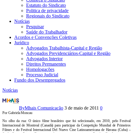
Estatuto do Sindicato
Politica de privacidade
Regionais do Sindicato
Notícias
Pesquisar
Saúde do Trabalhador
Acordos e Convenções Coletivas
Jurídico
Advogados Trabalhista-Capital e Região
Advogados Previdenciários-Capital e Região
Advogados Interior
Direitos Permanentes
Homologações
Processo Judicial
Fundo dos Desempregados
Notícias
No
Olho
By
Mhais Comunicação
3 de maio de 2011
0
Por Gabriela Moncau
da
No olho da rua: O único filme brasileiro que foi selecionado, em 2010, pelo Festival
Internacional de Montreal (Canadá) para participar da Competição Mundial de Primeiros
Rua
Filmes e do Festival Internacional Del Nuevo Cine Latinoamericana de Havana (Cuba) –