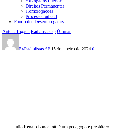
Advogados Interior
Direitos Permanentes
Homologações
Processo Judicial
Fundo dos Desempregados
Antena Ligada
Radialistas sp
Últimas
MAIS
DO
By
Radialistas SP
15 de janeiro de 2024
0
QUE
NOSSA
SOLIDARIEDADE
AO
PE.
JULIO
LANCELLOTTI,
Júlio Renato Lancellotti é um pedagogo e presbítero