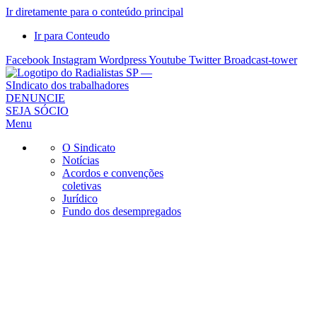
Ir diretamente para o conteúdo principal
Ir para Conteudo
Facebook
Instagram
Wordpress
Youtube
Twitter
Broadcast-tower
Sindicato
DENUNCIE
SEJA SÓCIO
dos
Menu
Radialistas
de
O Sindicato
São
Notícias
Acordos e convenções
Paulo
coletivas
–
Jurídico
Sindicato
Fundo dos desempregados
dos
Radialistas
...