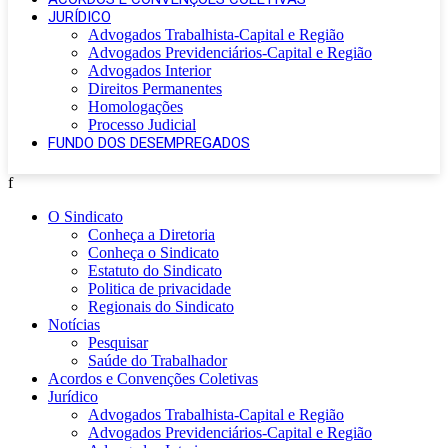
JURÍDICO
Advogados Trabalhista-Capital e Região
Advogados Previdenciários-Capital e Região
Advogados Interior
Direitos Permanentes
Homologações
Processo Judicial
FUNDO DOS DESEMPREGADOS
f
O Sindicato
Conheça a Diretoria
Conheça o Sindicato
Estatuto do Sindicato
Politica de privacidade
Regionais do Sindicato
Notícias
Pesquisar
Saúde do Trabalhador
Acordos e Convenções Coletivas
Jurídico
Advogados Trabalhista-Capital e Região
Advogados Previdenciários-Capital e Região