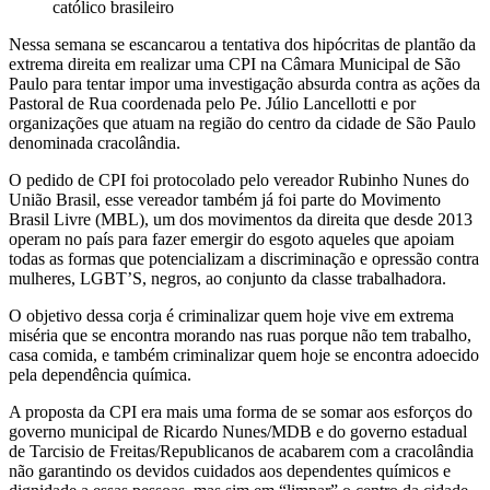
católico brasileiro
VAMOS
Nessa semana se escancarou a tentativa dos hipócritas de plantão da
FORTALECER
extrema direita em realizar uma CPI na Câmara Municipal de São
Paulo para tentar impor uma investigação absurda contra as ações da
A
Pastoral de Rua coordenada pelo Pe. Júlio Lancellotti e por
organizações que atuam na região do centro da cidade de São Paulo
LUTA
denominada cracolândia.
DA
O pedido de CPI foi protocolado pelo vereador Rubinho Nunes do
União Brasil, esse vereador também já foi parte do Movimento
QUAL
Brasil Livre (MBL), um dos movimentos da direita que desde 2013
operam no país para fazer emergir do esgoto aqueles que apoiam
ELE
todas as formas que potencializam a discriminação e opressão contra
mulheres, LGBT’S, negros, ao conjunto da classe trabalhadora.
FAZ
O objetivo dessa corja é criminalizar quem hoje vive em extrema
PARTE
miséria que se encontra morando nas ruas porque não tem trabalho,
casa comida, e também criminalizar quem hoje se encontra adoecido
pela dependência química.
CONTRA
A proposta da CPI era mais uma forma de se somar aos esforços do
UM
governo municipal de Ricardo Nunes/MDB e do governo estadual
de Tarcisio de Freitas/Republicanos de acabarem com a cracolândia
SISTEMA
não garantindo os devidos cuidados aos dependentes químicos e