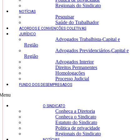
Regionais do Sindicato
NOTÍCIAS
Pesquisar
Saúde do Trabalhador
ACORDOS E CONVENÇÕES COLETIVAS
JURÍDICO
Advogados Trabalhista-Capital e
Região
Advogados Previdenciários-Capital e
Região
Advogados Interior
Direitos Permanentes
Homologações
Processo Judicial
FUNDO DOS DESEMPREGADOS
Menu
O SINDICATO
Conheça a Diretoria
Conheça o Sindicato
Estatuto do Sindicato
Politica de privacidade
Regionais do Sindicato
NOTÍCIAS