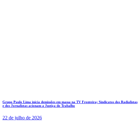
Grupo Paulo Lima inicia demissões em massa na TV Fronteira; Sindicatos dos Radialistas
e dos Jornalistas acionam a Justiça do Trabalho
22 de julho de 2026