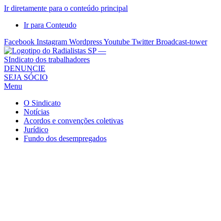
Ir diretamente para o conteúdo principal
Ir para Conteudo
Facebook
Instagram
Wordpress
Youtube
Twitter
Broadcast-tower
Sindicato
DENUNCIE
SEJA SÓCIO
dos
Menu
Radialistas
de
O Sindicato
São
Notícias
Acordos e convenções coletivas
Paulo
Jurídico
–
Fundo dos desempregados
Sindicato
dos
Radialistas
...