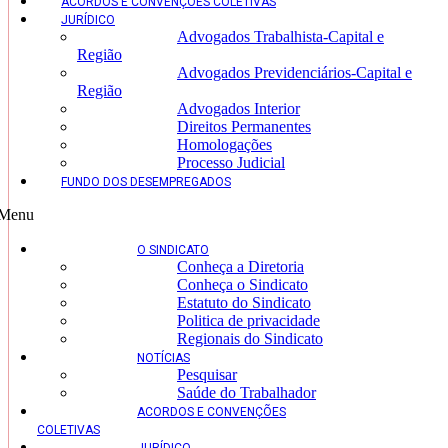
ACORDOS E CONVENÇÕES COLETIVAS
JURÍDICO
Advogados Trabalhista-Capital e
Região
Advogados Previdenciários-Capital e
Região
Advogados Interior
Direitos Permanentes
Homologações
Processo Judicial
FUNDO DOS DESEMPREGADOS
Menu
O SINDICATO
Conheça a Diretoria
Conheça o Sindicato
Estatuto do Sindicato
Politica de privacidade
Regionais do Sindicato
NOTÍCIAS
Pesquisar
Saúde do Trabalhador
ACORDOS E CONVENÇÕES
COLETIVAS