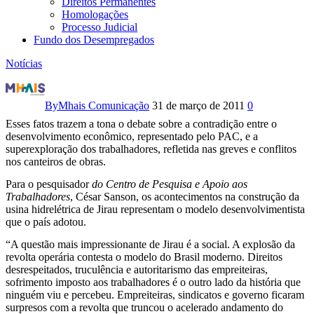
Direitos Permanentes
Homologações
Processo Judicial
Fundo dos Desempregados
Notícias
Greves
nas
By
Mhais Comunicação
31 de março de 2011
0
Esses fatos trazem a tona o debate sobre a contradição entre o
obras
desenvolvimento econômico, representado pelo PAC, e a
superexploração dos trabalhadores, refletida nas greves e conflitos
do
nos canteiros de obras.
PAC
Para o pesquisador
do Centro de Pesquisa e Apoio aos
Trabalhadores
, César Sanson, os acontecimentos na construção da
ilustram
usina hidrelétrica de Jirau representam o modelo desenvolvimentista
que o país adotou.
modelo
“A questão mais impressionante de Jirau é a social. A explosão da
de
revolta operária contesta o modelo do Brasil moderno. Direitos
desrespeitados, truculência e autoritarismo das empreiteiras,
sofrimento imposto aos trabalhadores é o outro lado da história que
desenvolvimento
ninguém viu e percebeu. Empreiteiras, sindicatos e governo ficaram
surpresos com a revolta que truncou o acelerado andamento do