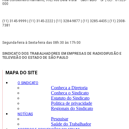
Rua Conselheiro Ramalho, 992/988 Bela Vista – São Paulo – SP | CEP: 01325-
000
(11) 3145-9999 | (11) 3145-2222 | (11) 3284-9877 | (11) 3285-4435 | (11) 2308-
7381
Segunda-feira à Sexta-feira das 08h:30 às 17h:00
SINDICATO DOS TRABALHADORES EM EMPRESAS DE RADIODIFUSÃO E
TELEVISÃO DO ESTADO DE SÃO PAULO
MAPA DO SITE
O SINDICATO
Conheça a Diretoria
Conheça o Sindicato
Estatuto do Sindicato
Politica de privacidade
Regionais do Sindicato
NOTÍCIAS
Pesquisar
Saúde do Trabalhador