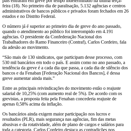
país entraram em greve por tempo indeterminado na última terça-
feira (18). No primeiro dia de paralisação, 5.132 agências e centros
mais
administrativos de bancos públicos e privados foram fechados em 26
estados e no Distrito Federal.
de
O número já é superior ao primeiro dia de greve do ano passado,
5
quando o atendimento ao público foi interrompido em 4.191
agências. O presidente da Confederação Nacional dos
mil
Trabalhadores do Ramo Financeiro (Contraf), Carlos Cordeiro, fala
da adesão ao movimento.
agências
“São mais de 130 sindicatos, que participam desse processo, com
são
530 mil bancários em todo o país. E assim como no ano passado, a
tendência da greve é a cada dia que passa, a cada dia de silêncio dos
fechadas
bancos e da Fenaban [Federação Nacional dos Bancos], é dessa
greve aumentar ainda mais.”
no
Entre as principais reivindicações do movimento estão o reajuste
primeiro
salarial de 10,25% (com aumento real de 5%). De acordo com os
grevistas, a proposta feita pela Fenaban concederia reajuste de
dia
apenas 0,58% acima da inflação.
Os bancários ainda exigem maior participação nos lucros e
resultados (PLR), mais segurança nas agências, fim das metas
abusivas e da rotatividade, além de plano de cargos e salários para
toda a categoria. Carlos Cordeiro destaca as contradições nos