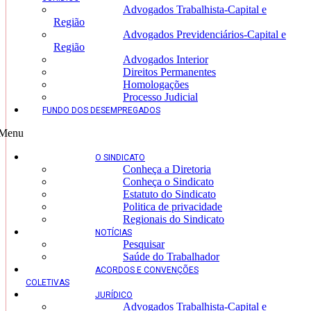
Advogados Trabalhista-Capital e
Região
Advogados Previdenciários-Capital e
Região
Advogados Interior
Direitos Permanentes
Homologações
Processo Judicial
FUNDO DOS DESEMPREGADOS
Menu
O SINDICATO
Conheça a Diretoria
Conheça o Sindicato
Estatuto do Sindicato
Politica de privacidade
Regionais do Sindicato
NOTÍCIAS
Pesquisar
Saúde do Trabalhador
ACORDOS E CONVENÇÕES
COLETIVAS
JURÍDICO
Advogados Trabalhista-Capital e