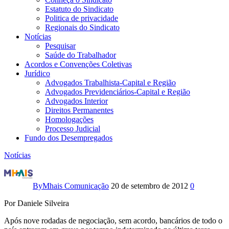
Estatuto do Sindicato
Politica de privacidade
Regionais do Sindicato
Notícias
Pesquisar
Saúde do Trabalhador
Acordos e Convenções Coletivas
Jurídico
Advogados Trabalhista-Capital e Região
Advogados Previdenciários-Capital e Região
Advogados Interior
Direitos Permanentes
Homologações
Processo Judicial
Fundo dos Desempregados
Notícias
Greve
supera
By
Mhais Comunicação
20 de setembro de 2012
0
2011,
Por Daniele Silveira
e
Após nove rodadas de negociação, sem acordo, bancários de todo o