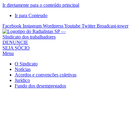
Ir diretamente para o conteúdo principal
Ir para Conteudo
Facebook
Instagram
Wordpress
Youtube
Twitter
Broadcast-tower
Sindicato
DENUNCIE
SEJA SÓCIO
dos
Menu
Radialistas
de
O Sindicato
São
Notícias
Acordos e convenções coletivas
Paulo
Jurídico
–
Fundo dos desempregados
Sindicato
dos
Radialistas
...