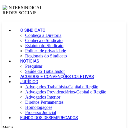
O SINDICATO
Conheça a Diretoria
Conheça o Sindicato
Estatuto do Sindicato
Politica de privacidade
Regionais do Sindicato
NOTÍCIAS
Pesquisar
Saúde do Trabalhador
ACORDOS E CONVENÇÕES COLETIVAS
JURÍDICO
Advogados Trabalhista-Capital e Região
Advogados Previdenciários-Capital e Região
Advogados Interior
Direitos Permanentes
Homologações
Processo Judicial
FUNDO DOS DESEMPREGADOS
Menu