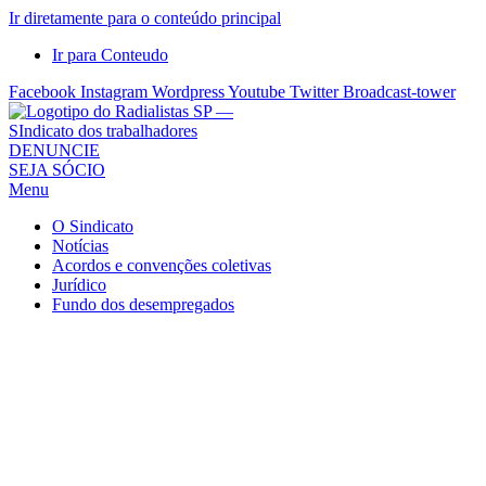
Ir diretamente para o conteúdo principal
Ir para Conteudo
Facebook
Instagram
Wordpress
Youtube
Twitter
Broadcast-tower
Sindicato
DENUNCIE
SEJA SÓCIO
dos
Menu
Radialistas
de
O Sindicato
São
Notícias
Acordos e convenções coletivas
Paulo
Jurídico
–
Fundo dos desempregados
Sindicato
dos
Radialistas
...