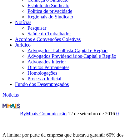
Estatuto do Sindicato
Politica de privacidade
Regionais do Sindicato
Notícias
Pesquisar
Saúde do Trabalhador
Acordos e Convenções Coletivas
Jurídico
Advogados Trabalhista-Capital e Região
Advogados Previdenciários-Capital e Região
Advogados Interior
Direitos Permanentes
Homologações
Processo Judicial
Fundo dos Desempregados
Notícias
Greve
na
By
Mhais Comunicação
12 de setembro de 2016
0
RTV
Cultura
A liminar por parte da empresa que buscava garantir 60% dos