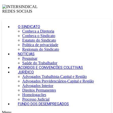
O SINDICATO
Conheça a Diretoria
Conheça o Sindicato
Estatuto do Sindicato
Politica de privacidade
Regionais do Sindicato
NOTÍCIAS
Pesquisar
Saúde do Trabalhador
ACORDOS E CONVENÇÕES COLETIVAS
JURÍDICO
Advogados Trabalhista-Capital e Região
Advogados Previdenciários-Capital e Região
Advogados Interior
Direitos Permanentes
Homologações
Processo Judicial
FUNDO DOS DESEMPREGADOS
Menu