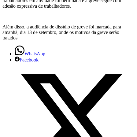
trabalhadores em atividade foi derrubada e a greve segue com
adesão expressiva de trabalhadores.
chega
ao
Além disso, a audiência de dissídio de greve foi marcada para
6º
amanhã, dia 13 de setembro, onde os motivos da greve serão
tratados.
dia
com
WhatsApp
Facebook
avanços
para
os
trabalhadores