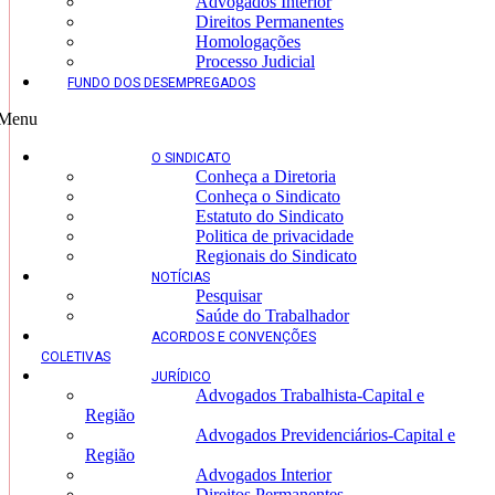
Advogados Interior
Direitos Permanentes
Homologações
Processo Judicial
FUNDO DOS DESEMPREGADOS
Menu
O SINDICATO
Conheça a Diretoria
Conheça o Sindicato
Estatuto do Sindicato
Politica de privacidade
Regionais do Sindicato
NOTÍCIAS
Pesquisar
Saúde do Trabalhador
ACORDOS E CONVENÇÕES
COLETIVAS
JURÍDICO
Advogados Trabalhista-Capital e
Região
Advogados Previdenciários-Capital e
Região
Advogados Interior
Direitos Permanentes