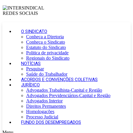
O SINDICATO
Conheça a Diretoria
Conheça o Sindicato
Estatuto do Sindicato
Politica de privacidade
Regionais do Sindicato
NOTÍCIAS
Pesquisar
Saúde do Trabalhador
ACORDOS E CONVENÇÕES COLETIVAS
JURÍDICO
Advogados Trabalhista-Capital e Região
Advogados Previdenciários-Capital e Região
Advogados Interior
Direitos Permanentes
Homologações
Processo Judicial
FUNDO DOS DESEMPREGADOS
Menu