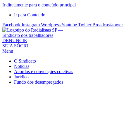
Ir diretamente para o conteúdo principal
Ir para Conteudo
Facebook
Instagram
Wordpress
Youtube
Twitter
Broadcast-tower
Sindicato
DENUNCIE
SEJA SÓCIO
dos
Menu
Radialistas
de
O Sindicato
São
Notícias
Acordos e convenções coletivas
Paulo
Jurídico
–
Fundo dos desempregados
Sindicato
dos
Radialistas
...