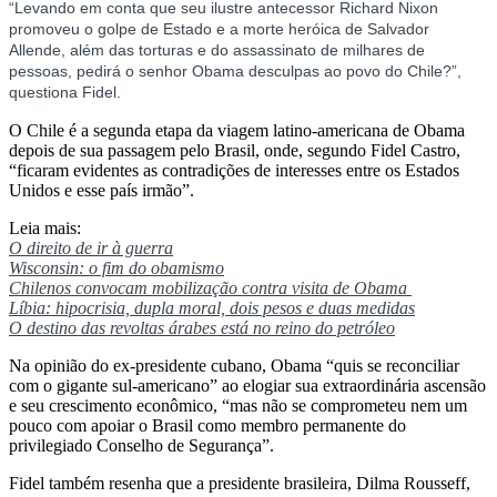
“Levando em conta que seu ilustre antecessor Richard Nixon
pedirá
promoveu o golpe de Estado e a morte heróica de Salvador
Allende, além das torturas e do assassinato de milhares de
desculpas
pessoas, pedirá o senhor Obama desculpas ao povo do Chile?”,
questiona Fidel.
ao
O Chile é a segunda etapa da viagem latino-americana de Obama
Chile
depois de sua passagem pelo Brasil, onde, segundo Fidel Castro,
“ficaram evidentes as contradições de interesses entre os Estados
por
Unidos e esse país irmão”.
golpe
Leia mais:
O direito de ir à guerra
Wisconsin: o fim do obamismo
contra
Chilenos convocam mobilização contra visita de Obama
Líbia: hipocrisia, dupla moral, dois pesos e duas medidas
Allende
O destino das revoltas árabes está no reino do petróleo
Na opinião do ex-presidente cubano, Obama “quis se reconciliar
com o gigante sul-americano” ao elogiar sua extraordinária ascensão
e seu crescimento econômico, “mas não se comprometeu nem um
pouco com apoiar o Brasil como membro permanente do
privilegiado Conselho de Segurança”.
Fidel também resenha que a presidente brasileira, Dilma Rousseff,