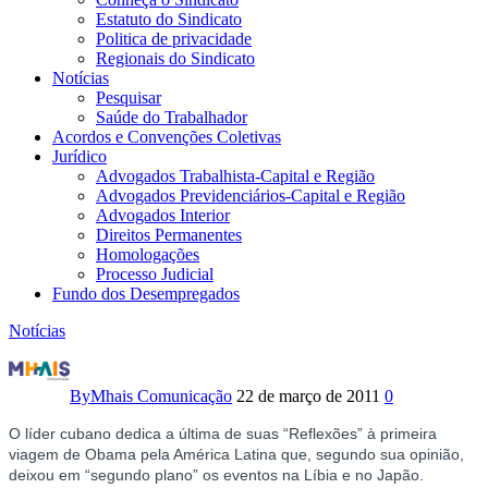
Estatuto do Sindicato
Politica de privacidade
Regionais do Sindicato
Notícias
Pesquisar
Saúde do Trabalhador
Acordos e Convenções Coletivas
Jurídico
Advogados Trabalhista-Capital e Região
Advogados Previdenciários-Capital e Região
Advogados Interior
Direitos Permanentes
Homologações
Processo Judicial
Fundo dos Desempregados
Notícias
Fidel
questiona
By
Mhais Comunicação
22 de março de 2011
0
se
O líder cubano dedica a última de suas “Reflexões” à primeira
viagem de Obama pela América Latina que, segundo sua opinião,
Obama
deixou em “segundo plano” os eventos na Líbia e no Japão.