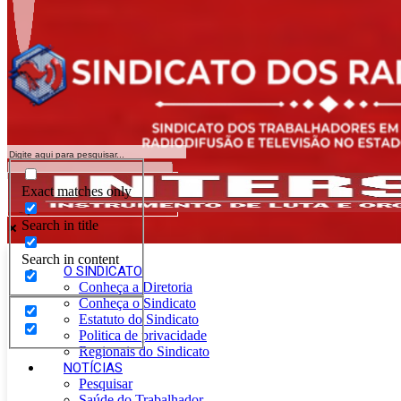
Exact matches only
Search in title
Search in content
O SINDICATO
Conheça a Diretoria
Conheça o Sindicato
Estatuto do Sindicato
Politica de privacidade
Regionais do Sindicato
NOTÍCIAS
Pesquisar
Saúde do Trabalhador