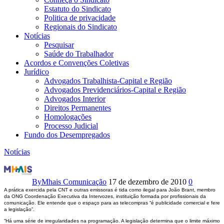
Estatuto do Sindicato
Politica de privacidade
Regionais do Sindicato
Notícias
Pesquisar
Saúde do Trabalhador
Acordos e Convenções Coletivas
Jurídico
Advogados Trabalhista-Capital e Região
Advogados Previdenciários-Capital e Região
Advogados Interior
Direitos Permanentes
Homologações
Processo Judicial
Fundo dos Desempregados
Notícias
Especialista
critica
By
Mhais Comunicação
17 de dezembro de 2010
0
A prática exercida pela CNT e outras emissoras é tida como ilegal para João Brant, membro
excesso
da ONG Coordenação Executiva da Intervozes, instituição formada por profissionais da
comunicação. Ele entende que o espaço para as telecompras “é publicidade comercial e fere
a legislação”.
de
“Há uma série de irregularidades na programação. A legislação determina que o limite máximo