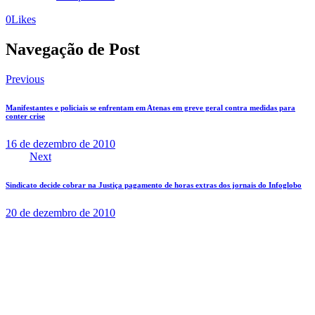
0
Likes
Navegação de Post
Previous
Manifestantes e policiais se enfrentam em Atenas em greve geral contra medidas para
conter crise
16 de dezembro de 2010
Next
Sindicato decide cobrar na Justiça pagamento de horas extras dos jornais do Infoglobo
20 de dezembro de 2010