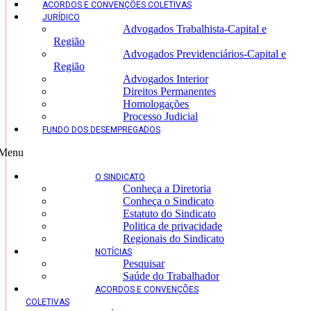
ACORDOS E CONVENÇÕES COLETIVAS
JURÍDICO
Advogados Trabalhista-Capital e
Região
Advogados Previdenciários-Capital e
Região
Advogados Interior
Direitos Permanentes
Homologações
Processo Judicial
FUNDO DOS DESEMPREGADOS
Menu
O SINDICATO
Conheça a Diretoria
Conheça o Sindicato
Estatuto do Sindicato
Politica de privacidade
Regionais do Sindicato
NOTÍCIAS
Pesquisar
Saúde do Trabalhador
ACORDOS E CONVENÇÕES
COLETIVAS