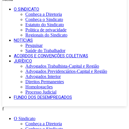
O SINDICATO
Conheça a Diretoria
Conheça o Sindicato
Estatuto do Sindicato
Politica de privacidade
Regionais do Sindicato
NOTÍCIAS
Pesquisar
Saúde do Trabalhador
ACORDOS E CONVENÇÕES COLETIVAS
JURÍDICO
Advogados Trabalhista-Capital e Região
Advogados Previdenciários-Capital e Região
Advogados Interior
Direitos Permanentes
Homologações
Processo Judicial
FUNDO DOS DESEMPREGADOS
f
O Sindicato
Conheça a Diretoria
Conheça o Sindicato