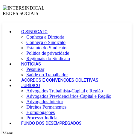
O SINDICATO
Conheça a Diretoria
Conheça o Sindicato
Estatuto do Sindicato
Politica de privacidade
Regionais do Sindicato
NOTÍCIAS
Pesquisar
Saúde do Trabalhador
ACORDOS E CONVENÇÕES COLETIVAS
JURÍDICO
Advogados Trabalhista-Capital e Região
Advogados Previdenciários-Capital e Região
Advogados Interior
Direitos Permanentes
Homologações
Processo Judicial
FUNDO DOS DESEMPREGADOS
Menu