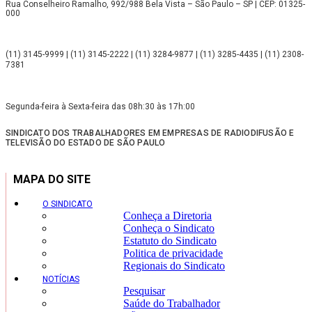
Rua Conselheiro Ramalho, 992/988 Bela Vista – São Paulo – SP | CEP: 01325-
000
(11) 3145-9999 | (11) 3145-2222 | (11) 3284-9877 | (11) 3285-4435 | (11) 2308-
7381
Segunda-feira à Sexta-feira das 08h:30 às 17h:00
SINDICATO DOS TRABALHADORES EM EMPRESAS DE RADIODIFUSÃO E
TELEVISÃO DO ESTADO DE SÃO PAULO
MAPA DO SITE
O SINDICATO
Conheça a Diretoria
Conheça o Sindicato
Estatuto do Sindicato
Politica de privacidade
Regionais do Sindicato
NOTÍCIAS
Pesquisar
Saúde do Trabalhador