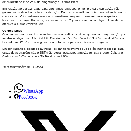
de publicidade é de 25% da programação”, afirma Brant.
programas
Em relação ao espaço dado para programas religiosos, o membro da organização não
governamental também criticou a situação. De acordo com Brant, não existe diversidade de
religiosos
crenças da TV.”O problema maior é o proselitismo religioso. Tem que haver respeito à
liberdade de crença. Há espaços dedicados na TV para apenas uma religião. E ainda há
ataques a outras crenças”, diz.
e
Os dois lados
O levantamento da Ancine as emissoras que dedicam mais tempo de sua programação para
de
vendas e religião são CNT, 64,1%; Gazeta, com 58,8%; Rede TV, 38,6%; Band, 28%; e a
Record, com 21,5% de sua grade sendo formada por esses tipos de programa.
vendas
Em contrapartida, segundo a Ancine, os canais televisivos que detêm menor espaço para
essas duas atrações são o SBT (não possui essa programação em sua grade); Cultura e
Globo, com 0,6% cada; e a TV Brasil, com 1,8%.
na
*com informações de O Globo.
TV
aberta
WhatsApp
Facebook