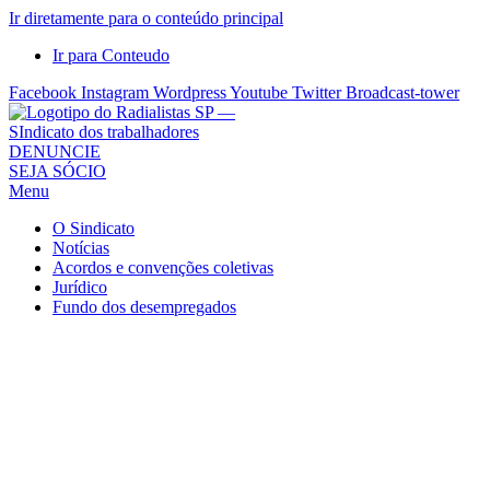
Ir diretamente para o conteúdo principal
Ir para Conteudo
Facebook
Instagram
Wordpress
Youtube
Twitter
Broadcast-tower
Sindicato
DENUNCIE
SEJA SÓCIO
dos
Menu
Radialistas
de
O Sindicato
São
Notícias
Acordos e convenções coletivas
Paulo
Jurídico
–
Fundo dos desempregados
Sindicato
dos
Radialistas
...