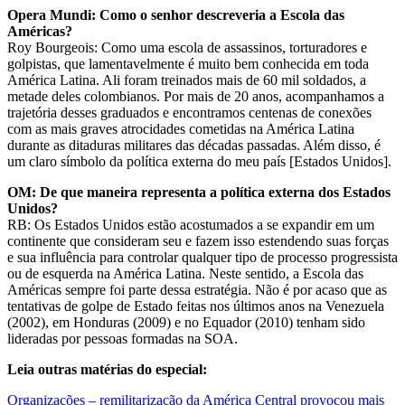
Opera Mundi: Como o senhor descreveria a Escola das
Américas?
Roy Bourgeois: Como uma escola de assassinos, torturadores e
golpistas, que lamentavelmente é muito bem conhecida em toda
América Latina. Ali foram treinados mais de 60 mil soldados, a
metade deles colombianos. Por mais de 20 anos, acompanhamos a
trajetória desses graduados e encontramos centenas de conexões
com as mais graves atrocidades cometidas na América Latina
durante as ditaduras militares das décadas passadas. Além disso, é
um claro símbolo da política externa do meu país [Estados Unidos].
OM: De que maneira representa a política externa dos Estados
Unidos?
RB: Os Estados Unidos estão acostumados a se expandir em um
continente que consideram seu e fazem isso estendendo suas forças
e sua influência para controlar qualquer tipo de processo progressista
ou de esquerda na América Latina. Neste sentido, a Escola das
Américas sempre foi parte dessa estratégia. Não é por acaso que as
tentativas de golpe de Estado feitas nos últimos anos na Venezuela
(2002), em Honduras (2009) e no Equador (2010) tenham sido
lideradas por pessoas formadas na SOA.
Leia outras matérias do especial:
Organizações – remilitarização da América Central provocou mais