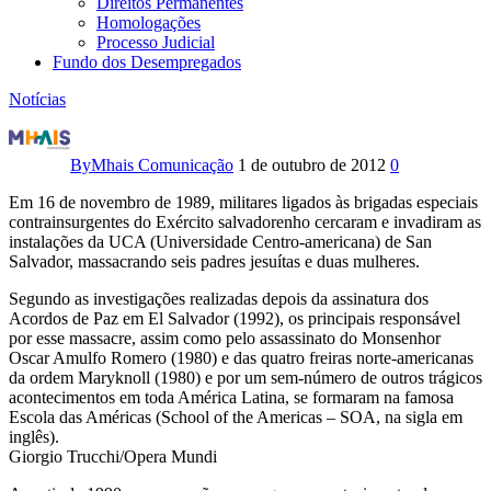
Direitos Permanentes
Homologações
Processo Judicial
Fundo dos Desempregados
Notícias
Escola
das
By
Mhais Comunicação
1 de outubro de 2012
0
Américas
Em 16 de novembro de 1989, militares ligados às brigadas especiais
contrainsurgentes do Exército salvadorenho cercaram e invadiram as
traduz
instalações da UCA (Universidade Centro-americana) de San
Salvador, massacrando seis padres jesuítas e duas mulheres.
política
Segundo as investigações realizadas depois da assinatura dos
Acordos de Paz em El Salvador (1992), os principais responsável
externa
por esse massacre, assim como pelo assassinato do Monsenhor
Oscar Amulfo Romero (1980) e das quatro freiras norte-americanas
dos
da ordem Maryknoll (1980) e por um sem-número de outros trágicos
acontecimentos em toda América Latina, se formaram na famosa
EUA,
Escola das Américas (School of the Americas – SOA, na sigla em
inglês).
diz
Giorgio Trucchi/Opera Mundi