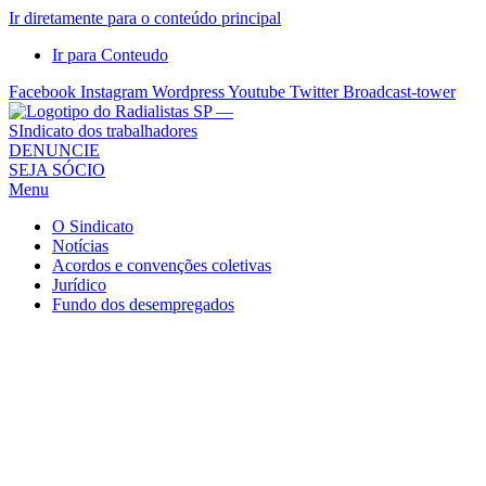
Ir diretamente para o conteúdo principal
Ir para Conteudo
Facebook
Instagram
Wordpress
Youtube
Twitter
Broadcast-tower
Sindicato
DENUNCIE
SEJA SÓCIO
dos
Menu
Radialistas
de
O Sindicato
São
Notícias
Acordos e convenções coletivas
Paulo
Jurídico
–
Fundo dos desempregados
Sindicato
dos
Radialistas
...