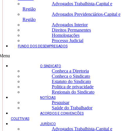
Advogados Trabalhista-Capital e
Região
Advogados Previdenciários-Capital e
Região
Advogados Interior
Direitos Permanentes
Homologações
Processo Judicial
FUNDO DOS DESEMPREGADOS
Menu
O SINDICATO
Conheça a Diretoria
Conheça o Sindicato
Estatuto do Sindicato
Politica de privacidade
Regionais do Sindicato
NOTÍCIAS
Pesquisar
Saúde do Trabalhador
ACORDOS E CONVENÇÕES
COLETIVAS
JURÍDICO
Advogados Trabalhista-Capital e