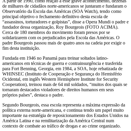
fundador
A partir de 1990, como reação a esse grave acontecimento, dezenas
de milhares de cidadãos norte-americanos se juntaram e fundaram o
do
Observatório da Escola das Américas (SOA Watch), tendo como
principal objetivo o fechamento definitivo desta escola de
SOA
“assassinos, torturadores e golpistas”, disse a Opera Mundi o padre e
fundador dessa organização, Roy Bourgeois (FOTO ACIMA).
Watch
Cerca de 180 membros do movimento foram presos por se
solidarizarem com os prejudicados pela Escola das Américas. O
padre Bourgeois passou mais de quatro anos na cadeia por exigir o
fim desta instituição.
Fundada em 1946 no Panamá para treinar soltados latino-
americanos em técnicas de guerra e contrainsurgência e trasferida
para Fort Benning, Georgia, em 1984, a SOA, hoje rebatizada de
WHINSEC (Instituto de Cooperação e Segurança do Hemisfério
Ocidental, em inglês Western Hemisphere Institute for Security
Cooperation), treinou mais de 64 mil soldados, “muitos dos quais se
tornaram destacados violadores de direitos humanos em seus
próprios países”, destaca o padre.
Segundo Bourgeois, essa escola representa a máxima expressão da
política externa norte-americana, e continua tendo um papel muito
importante na estratégia de reposicionamento dos Estados Unidos na
América Latina e na remilitarização da América Central num
contexto de combate ao tráfico de drogas e ao crime organizado.