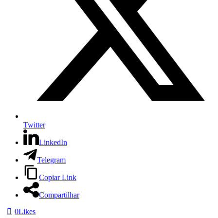
Twitter
LinkedIn
Telegram
Copiar Link
Compartilhar
0
Likes