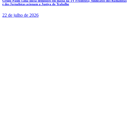
Grupo Paulo Lima inicia demissões em massa na TV Fronteira; Sindicatos dos Radialistas
e dos Jornalistas acionam a Justiça do Trabalho
22 de julho de 2026