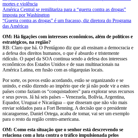
mortes e violência
América Central se remilitariza para a “guerra contra as drogas”
imposta por Washington
“Guerra contra as drogas” é um fracasso, diz diretora do Programa
das Américas
OM: Há ligações com interesses econômicos, além de políticos e
estratégicos, na região?
RB: Claro que há. O Pentágono diz que ali ensinam a democracia e
a defesa dos direitos humanos, o que é absurdo e tristemente
ridículo. O papel da SOA continua sendo a defesa dos interesses
econômicos dos Estados Unidos e de suas multinacionais na
América Latina, em fusão com as oligarquias locais.
Por sorte, os povos estão acordando, estão se organizando e se
unindo, e estão dizendo ao império que ele já não pode vir a estes
países como faziam os “conquistadores” para explorar seus recursos
e seus povos. Já há seis países – Venezuela, Bolívia, Argentina,
Equador, Uruguai e Nicarágua – que disseram que não vão mais
enviar soldados para a Fort Benning. A decisão que o presidente
nicaraguense, Daniel Ortega, acaba de tomar, vai ser um exemplo
para o resto da região centro-americana.
OM: Como esta situação que o senhor está descrevendo se
relaciona com a luta contra o tráfico impulsionada pelos