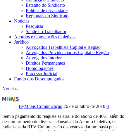
Estatuto do Sindicato
Politica de privacidade
Regionais do Sindicato
Notícias
Pesquisar
Saúde do Trabalhador
Acordos e Convenções Coletivas
Jurídico
Advogados Trabalhista-Capital e Região
Advogados Previdenciários-Capital e Região
Advogados Interior
Direitos Permanentes
Homologações
Processo Judicial
Fundo dos Desempregados
Notícias
Em
estado
By
Mhais Comunicação
26 de outubro de 2010
0
de
Sem o pagamento do reajuste salarial e do abono de 40%, além do
descumprimento de diversas cláusulas do Acordo Coletivo, os
greve,
radialistas da RTV Cultura estão dispostos a dar um basta pela