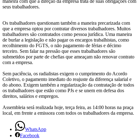
maneira com que a direção da empresa trata de suas obrigações com
radialistas
seus trabalhadores.
da
Os trabalhadores questionam também a maneira precarizada com
que a empresa optou por contratar diversos trabalhadores. Muitos
Radio
trabalhadores são contratados como pessoa jurídica. Uma maneira
de burlar a legislação e não pagar os encargos trabalhistas, como
e
recolhimento do FGTS, o não pagamento de férias e décimo
terceiro. Sem falar na pressão que esses trabalhadores são
TV
submetidos por parte de chefias que ameaçam não renovar contrato
com a empresa.
Cultura
Sem paciência, os radialistas exigem o cumprimento do Acordo
decidem
Coletivo, o pagamento imediato do reajuste da diferença salarial e
do abono. Exigem também a regularização da contratação de todos
hoje
os trabalhadores que estão como PJs e se unem em defesa dos
direitos, salários e empregos.
sobre
Assembleia será realizada hoje, terça feira, as 14:00 horas na praça
greve
local, em frente a emissora com todos os trabalhadores da empresa.
WhatsApp
Facebook