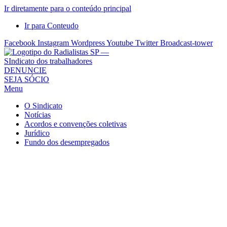
Ir diretamente para o conteúdo principal
Ir para Conteudo
Facebook
Instagram
Wordpress
Youtube
Twitter
Broadcast-tower
Sindicato
DENUNCIE
SEJA SÓCIO
dos
Menu
Radialistas
de
O Sindicato
São
Notícias
Acordos e convenções coletivas
Paulo
Jurídico
–
Fundo dos desempregados
Sindicato
dos
Radialistas
...