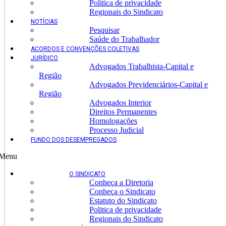
Politica de privacidade
Regionais do Sindicato
NOTÍCIAS
Pesquisar
Saúde do Trabalhador
ACORDOS E CONVENÇÕES COLETIVAS
JURÍDICO
Advogados Trabalhista-Capital e
Região
Advogados Previdenciários-Capital e
Região
Advogados Interior
Direitos Permanentes
Homologações
Processo Judicial
FUNDO DOS DESEMPREGADOS
Menu
O SINDICATO
Conheça a Diretoria
Conheça o Sindicato
Estatuto do Sindicato
Politica de privacidade
Regionais do Sindicato