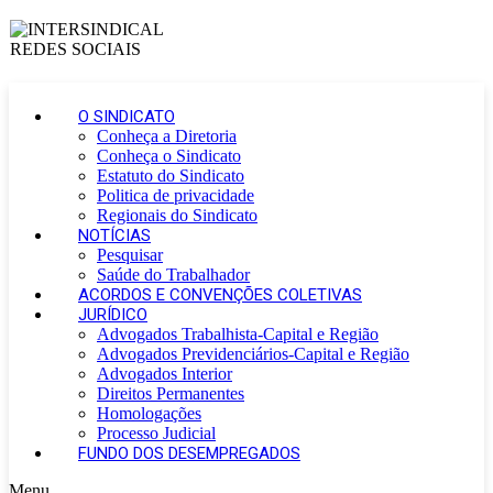
O SINDICATO
Conheça a Diretoria
Conheça o Sindicato
Estatuto do Sindicato
Politica de privacidade
Regionais do Sindicato
NOTÍCIAS
Pesquisar
Saúde do Trabalhador
ACORDOS E CONVENÇÕES COLETIVAS
JURÍDICO
Advogados Trabalhista-Capital e Região
Advogados Previdenciários-Capital e Região
Advogados Interior
Direitos Permanentes
Homologações
Processo Judicial
FUNDO DOS DESEMPREGADOS
Menu