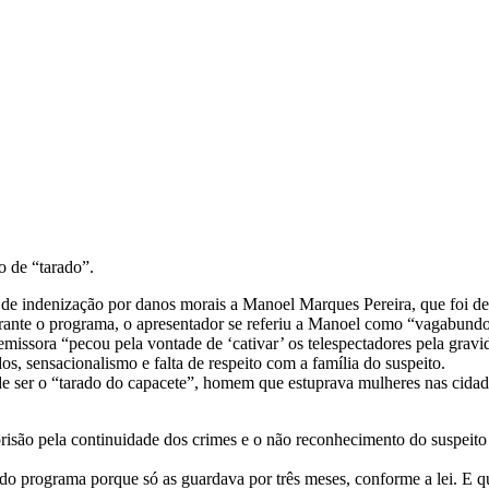
 de “tarado”.
de indenização por danos morais a Manoel Marques Pereira, que foi d
nte o programa, o apresentador se referiu a Manoel como “vagabundo”
ssora “pecou pela vontade de ‘cativar’ os telespectadores pela gravid
, sensacionalismo e falta de respeito com a família do suspeito.
e ser o “tarado do capacete”, homem que estuprava mulheres nas cidad
prisão pela continuidade dos crimes e o não reconhecimento do suspei
o programa porque só as guardava por três meses, conforme a lei. E qu