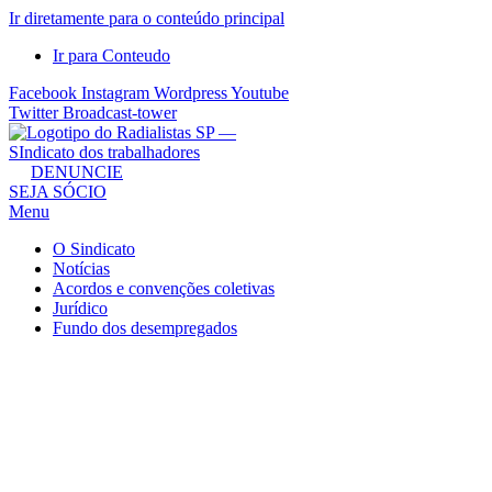
Ir diretamente para o conteúdo principal
Ir para Conteudo
Facebook
Instagram
Wordpress
Youtube
Twitter
Broadcast-tower
Sindicato
DENUNCIE
SEJA SÓCIO
dos
Menu
Radialistas
de
O Sindicato
São
Notícias
Acordos e convenções coletivas
Paulo
Jurídico
–
Fundo dos desempregados
Sindicato
dos
Radialistas
...