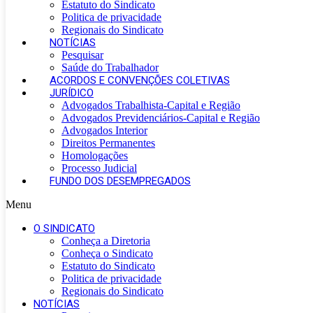
Estatuto do Sindicato
Politica de privacidade
Regionais do Sindicato
NOTÍCIAS
Pesquisar
Saúde do Trabalhador
ACORDOS E CONVENÇÕES COLETIVAS
JURÍDICO
Advogados Trabalhista-Capital e Região
Advogados Previdenciários-Capital e Região
Advogados Interior
Direitos Permanentes
Homologações
Processo Judicial
FUNDO DOS DESEMPREGADOS
Menu
O SINDICATO
Conheça a Diretoria
Conheça o Sindicato
Estatuto do Sindicato
Politica de privacidade
Regionais do Sindicato
NOTÍCIAS