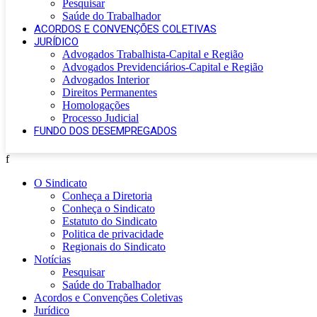
Pesquisar
Saúde do Trabalhador
ACORDOS E CONVENÇÕES COLETIVAS
JURÍDICO
Advogados Trabalhista-Capital e Região
Advogados Previdenciários-Capital e Região
Advogados Interior
Direitos Permanentes
Homologações
Processo Judicial
FUNDO DOS DESEMPREGADOS
f
O Sindicato
Conheça a Diretoria
Conheça o Sindicato
Estatuto do Sindicato
Politica de privacidade
Regionais do Sindicato
Notícias
Pesquisar
Saúde do Trabalhador
Acordos e Convenções Coletivas
Jurídico