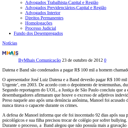
Advogados Trabalhista-Capital e Região
Advogados Previdenciários-Capital e Região
Advogados Interior
Direitos Permanentes
Homologações
Processo Judicial
Fundo dos Desempregados
Notícias
Datena
e
By
Mhais Comunicação
23 de outubro de 2012
0
Band
Datena e Band são condenados a pagar R$ 100 mil a homem chamado
são
O apresentador José Luiz Datena e a Band deverão pagar R$ 100 mil 
Urgente’, em 2003. De acordo com o depoimento de testemunhas, dura
Segundo reportagem do UOL, a Justiça de São Paulo concluiu que a emi
condenados
desembargadores afirmaram que houve o excesso de adjetivos indevidos
Preso naquele ano após uma denúncia anônima, Manoel foi acusado d
a
nunca tirava o capacete durante os crimes.
pagar
A defesa de Manoel informa que ele foi inocentado 92 dias após sua 
psicológicos e sua filha precisou trocar de colégio por sofrer bullying.
R$
Durante o processo, a Band alegou que não possuía mais a gravação d