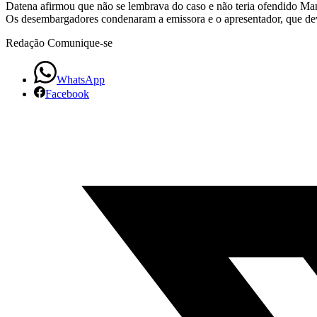
Datena afirmou que não se lembrava do caso e não teria ofendido Ma
100
Os desembargadores condenaram a emissora e o apresentador, que dev
mil
Redação Comunique-se
a
WhatsApp
homem
Facebook
chamado
de
tarado.