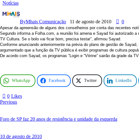
Notícias
C
o
n
By
Mhais Comunicação
11 de agosto de 2010
0
s
Apesar da apreensão de alguns dos conselheiros por conta das recentes no
e
Segundo informa a Folha.com, a reunião foi amena e Sayad foi autorizado a 
l
TV Cultura. Se o bolo vai ficar bom, precisa testar”, afirmou Sayad.
h
Conforme anunciando anteriormente na prévia do plano de gestão de Sayad, 
o
argumentado que a função da TV pública é exibir programas de cultura popul
C
De acordo com Sayad, os programas “Login e “Vitrine” sairão da grade da TV
u
r
a
d
o
WhatsApp
Facebook
Twitter
LinkedIn
r
d
0
Likes
a
Previous
T
V
C
Foro de SP faz 20 anos de resistência e unidade da esquerda
u
l
t
10 de agosto de 2010
u