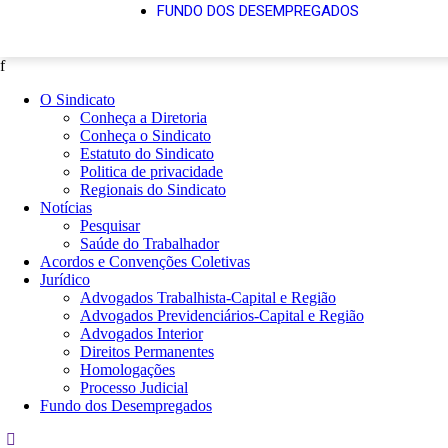
FUNDO DOS DESEMPREGADOS
f
O Sindicato
Conheça a Diretoria
Conheça o Sindicato
Estatuto do Sindicato
Politica de privacidade
Regionais do Sindicato
Notícias
Pesquisar
Saúde do Trabalhador
Acordos e Convenções Coletivas
Jurídico
Advogados Trabalhista-Capital e Região
Advogados Previdenciários-Capital e Região
Advogados Interior
Direitos Permanentes
Homologações
Processo Judicial
Fundo dos Desempregados