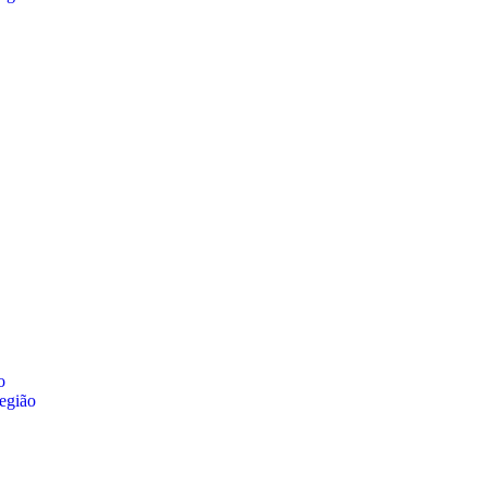
o
egião