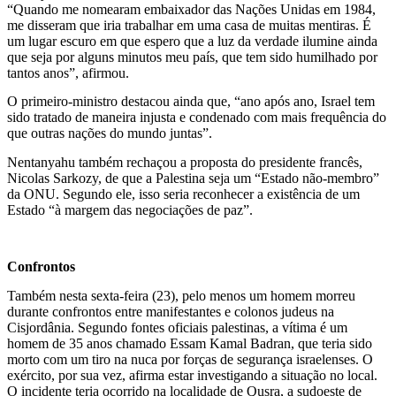
“Quando me nomearam embaixador das Nações Unidas em 1984,
me disseram que iria trabalhar em uma casa de muitas mentiras. É
um lugar escuro em que espero que a luz da verdade ilumine ainda
que seja por alguns minutos meu país, que tem sido humilhado por
tantos anos”, afirmou.
O primeiro-ministro destacou ainda que, “ano após ano, Israel tem
sido tratado de maneira injusta e condenado com mais frequência do
que outras nações do mundo juntas”.
Nentanyahu também rechaçou a proposta do presidente francês,
Nicolas Sarkozy, de que a Palestina seja um “Estado não-membro”
da ONU. Segundo ele, isso seria reconhecer a existência de um
Estado “à margem das negociações de paz”.
Confrontos
Também nesta sexta-feira (23), pelo menos um homem morreu
durante confrontos entre manifestantes e colonos judeus na
Cisjordânia. Segundo fontes oficiais palestinas, a vítima é um
homem de 35 anos chamado Essam Kamal Badran, que teria sido
morto com um tiro na nuca por forças de segurança israelenses. O
exército, por sua vez, afirma estar investigando a situação no local.
O incidente teria ocorrido na localidade de Qusra, a sudoeste de