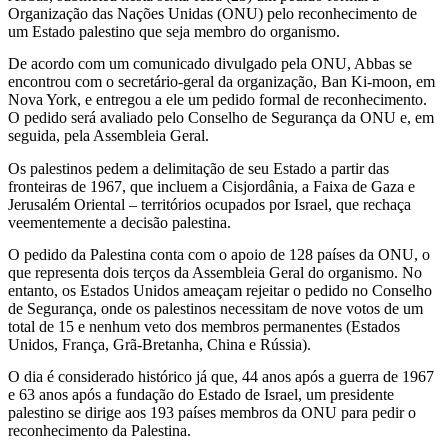
Organização das Nações Unidas (ONU) pelo reconhecimento de
reconhecimento
um Estado palestino que seja membro do organismo.
do
De acordo com um comunicado divulgado pela ONU, Abbas se
encontrou com o secretário-geral da organização, Ban Ki-moon, em
Estado
Nova York, e entregou a ele um pedido formal de reconhecimento.
O pedido será avaliado pelo Conselho de Segurança da ONU e, em
palestino
seguida, pela Assembleia Geral.
Os palestinos pedem a delimitação de seu Estado a partir das
fronteiras de 1967, que incluem a Cisjordânia, a Faixa de Gaza e
Jerusalém Oriental – territórios ocupados por Israel, que rechaça
veementemente a decisão palestina.
O pedido da Palestina conta com o apoio de 128 países da ONU, o
que representa dois terços da Assembleia Geral do organismo. No
entanto, os Estados Unidos ameaçam rejeitar o pedido no Conselho
de Segurança, onde os palestinos necessitam de nove votos de um
total de 15 e nenhum veto dos membros permanentes (Estados
Unidos, França, Grã-Bretanha, China e Rússia).
O dia é considerado histórico já que, 44 anos após a guerra de 1967
e 63 anos após a fundação do Estado de Israel, um presidente
palestino se dirige aos 193 países membros da ONU para pedir o
reconhecimento da Palestina.