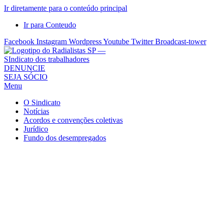
Ir diretamente para o conteúdo principal
Ir para Conteudo
Facebook
Instagram
Wordpress
Youtube
Twitter
Broadcast-tower
Sindicato
DENUNCIE
SEJA SÓCIO
dos
Menu
Radialistas
de
O Sindicato
São
Notícias
Acordos e convenções coletivas
Paulo
Jurídico
–
Fundo dos desempregados
Sindicato
dos
Radialistas
...