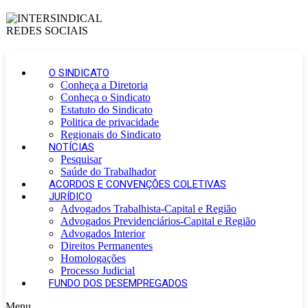
O SINDICATO
Conheça a Diretoria
Conheça o Sindicato
Estatuto do Sindicato
Politica de privacidade
Regionais do Sindicato
NOTÍCIAS
Pesquisar
Saúde do Trabalhador
ACORDOS E CONVENÇÕES COLETIVAS
JURÍDICO
Advogados Trabalhista-Capital e Região
Advogados Previdenciários-Capital e Região
Advogados Interior
Direitos Permanentes
Homologações
Processo Judicial
FUNDO DOS DESEMPREGADOS
Menu