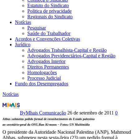
Estatuto do Sindicato
Politica de privacidade
Regionais do Sindicato
Notícias
Pesquisar
Saúde do Trabalhador
Acordos e Convenções Coletivas
Jurídico
Advogados Trabalhista-Capital e Região
Advogados Previdenciários-Capital e Região
Advogados Interior
Direitos Permanentes
Homologações
Processo Judicial
Fundo dos Desempregados
Notícias
ANP
pede
By
Mhais Comunicação
26 de setembro de 2011
0
Abbas submeteu pedido formal de reconhecimento do Estado palestino
à
ao secretário-geral da ONU,Ban Ki-moon – Fotos: UN Multimidia
O presidente da Autoridade Nacional Palestina (ANP), Mahmoud
ONU
Abbas, submeteu nesta sexta-feira (23) um pedido formal à