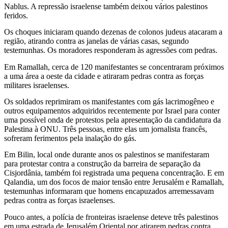
Nablus. A repressão israelense também deixou vários palestinos
feridos.
Os choques iniciaram quando dezenas de colonos judeus atacaram a
região, atirando contra as janelas de várias casas, segundo
testemunhas. Os moradores responderam às agressões com pedras.
Em Ramallah, cerca de 120 manifestantes se concentraram próximos
a uma área a oeste da cidade e atiraram pedras contra as forças
militares israelenses.
Os soldados reprimiram os manifestantes com gás lacrimogêneo e
outros equipamentos adquiridos recentemente por Israel para conter
uma possível onda de protestos pela apresentação da candidatura da
Palestina à ONU. Três pessoas, entre elas um jornalista francês,
sofreram ferimentos pela inalação do gás.
Em Bilin, local onde durante anos os palestinos se manifestaram
para protestar contra a construção da barreira de separação da
Cisjordânia, também foi registrada uma pequena concentração. E em
Qalandia, um dos focos de maior tensão entre Jerusalém e Ramallah,
testemunhas informaram que homens encapuzados arremessavam
pedras contra as forças israelenses.
Pouco antes, a polícia de fronteiras israelense deteve três palestinos
em uma estrada de Jerusalém Oriental por atirarem pedras contra