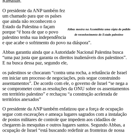
Ramallah.
O presidente da ANP também fez
um chamado para que os países
que ainda não reconhecem o
Estado da Palestina o façam
Abbas mostra na Assembleia uma cópia do pedido
porque “é hora de que o povo
de reconhecimento do Estado palestino
palestino tenha sua independência
e que acabe o sofrimento do povo na diáspora”.
Abbas garantiu ainda que a Autoridade Nacional Palestina busca
“uma paz justa que garanta os direitos inalienáveis dos palestinos”.
E na busca dessa paz, segundo ele,
os palestinos se chocaram “contra uma rocha, a relutância de Israel
em iniciar um processo de negociações, pois segue construindo
assentamentos”. De acordo com ele, o governo de Israel “se nega a
se comprometer com as resoluções da ONU sobre os assentamentos
em território palestino” e rechaçou “a construção acelerada de
territórios anexados”
O presidente da ANP também enfatizou que a força de ocupação
segue com escavações e ameaça lugares sagrados com a instalação
de postos militares de controle que impedem aos cidadãos de
chegarem às mesquitas e outros lugares santos. Segundo Abbas, a
ocupação de Israel “está buscando redefinir as fronteiras de nossa