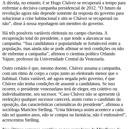
A dúvida, no entanto, é se Hugo Chávez se recuperará a tempo para
enfrentar a decisiva campanha presidencial de 2012. “O futuro da
revolução agora não depende somente da resposta do governo para
solucionar a crise habitacional e sim se Chávez se recuperará ou
não”, disse à nossa reportagem um membro do governo.
Há três possíveis variáveis eleitorais no campo chavista. A
recuperação total do presidente, o que tende a alavancar sua
campanha. “Sua candidatura e popularidade se fortalecerá entre a
população, mas ainda não se pode afirmar se terá condições ou não
de enfrentar a campanha”, afirmou o cientista político Orlando
Yajure, professor da Universidade Central da Venezuela.
Outro cenário é que, mesmo doente, Chávez assuma a campanha,
com um ritmo de corpo a corpo junto ao eleitorado menor que o
habitual. Outra variável, até agora negada pelo governo, é que
Chávez não tenha condições de assumir a candidatura. Se isso
ocorrer, o presidente venezuelano terá de eleger, em coletivo ou
individualmente, seu sucessor. “Caso Chávez não se apresente (à
reeleição) qualquer sucessor carecerá, assim como o candidato da
oposição, das características carismáticas do presidente”, afirmou a
socióloga Mariclen Stelling. “Uma liderança assim acontece a cada
não sei quantos anos, não se compra na farmácia, não é endossável”,
acrescentou Stelling.