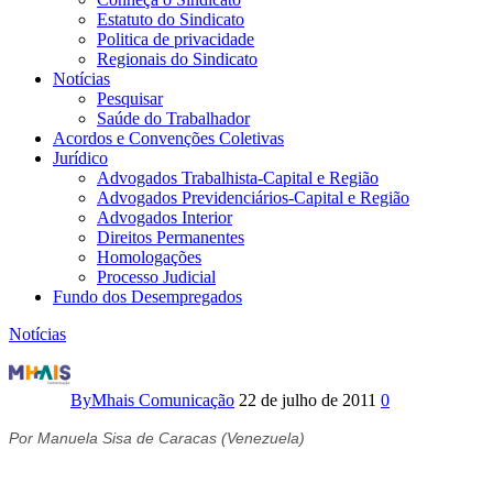
Estatuto do Sindicato
Politica de privacidade
Regionais do Sindicato
Notícias
Pesquisar
Saúde do Trabalhador
Acordos e Convenções Coletivas
Jurídico
Advogados Trabalhista-Capital e Região
Advogados Previdenciários-Capital e Região
Advogados Interior
Direitos Permanentes
Homologações
Processo Judicial
Fundo dos Desempregados
Notícias
A
revolução
By
Mhais Comunicação
22 de julho de 2011
0
bolivariana
Por Manuela Sisa de Caracas (Venezuela)
e