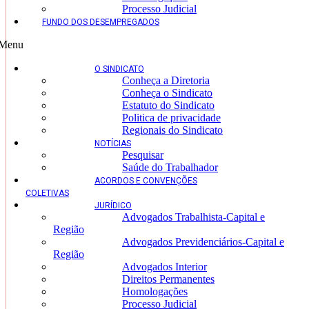
Processo Judicial
FUNDO DOS DESEMPREGADOS
Menu
O SINDICATO
Conheça a Diretoria
Conheça o Sindicato
Estatuto do Sindicato
Politica de privacidade
Regionais do Sindicato
NOTÍCIAS
Pesquisar
Saúde do Trabalhador
ACORDOS E CONVENÇÕES
COLETIVAS
JURÍDICO
Advogados Trabalhista-Capital e
Região
Advogados Previdenciários-Capital e
Região
Advogados Interior
Direitos Permanentes
Homologações
Processo Judicial