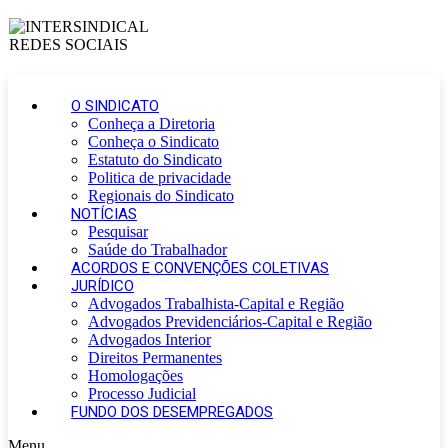
O SINDICATO
Conheça a Diretoria
Conheça o Sindicato
Estatuto do Sindicato
Politica de privacidade
Regionais do Sindicato
NOTÍCIAS
Pesquisar
Saúde do Trabalhador
ACORDOS E CONVENÇÕES COLETIVAS
JURÍDICO
Advogados Trabalhista-Capital e Região
Advogados Previdenciários-Capital e Região
Advogados Interior
Direitos Permanentes
Homologações
Processo Judicial
FUNDO DOS DESEMPREGADOS
Menu