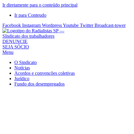
Ir diretamente para o conteúdo principal
Ir para Conteudo
Facebook
Instagram
Wordpress
Youtube
Twitter
Broadcast-tower
Sindicato
DENUNCIE
SEJA SÓCIO
dos
Menu
Radialistas
de
O Sindicato
São
Notícias
Acordos e convenções coletivas
Paulo
Jurídico
–
Fundo dos desempregados
Sindicato
dos
Radialistas
...