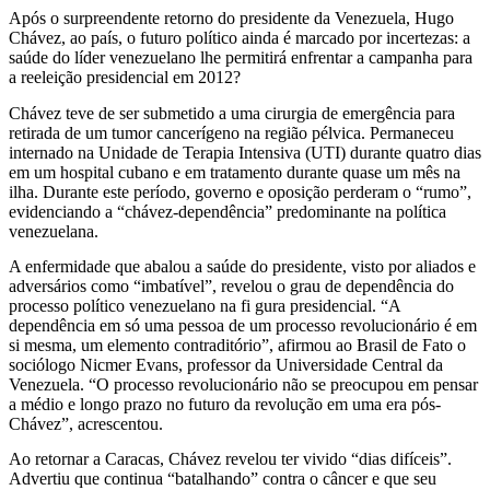
Após o surpreendente retorno do presidente da Venezuela, Hugo
a
Chávez, ao país, o futuro político ainda é marcado por incertezas: a
saúde do líder venezuelano lhe permitirá enfrentar a campanha para
dependência
a reeleição presidencial em 2012?
a
Chávez teve de ser submetido a uma cirurgia de emergência para
retirada de um tumor cancerígeno na região pélvica. Permaneceu
Chávez
internado na Unidade de Terapia Intensiva (UTI) durante quatro dias
em um hospital cubano e em tratamento durante quase um mês na
ilha. Durante este período, governo e oposição perderam o “rumo”,
evidenciando a “chávez-dependência” predominante na política
venezuelana.
A enfermidade que abalou a saúde do presidente, visto por aliados e
adversários como “imbatível”, revelou o grau de dependência do
processo político venezuelano na fi gura presidencial. “A
dependência em só uma pessoa de um processo revolucionário é em
si mesma, um elemento contraditório”, afirmou ao Brasil de Fato o
sociólogo Nicmer Evans, professor da Universidade Central da
Venezuela. “O processo revolucionário não se preocupou em pensar
a médio e longo prazo no futuro da revolução em uma era pós-
Chávez”, acrescentou.
Ao retornar a Caracas, Chávez revelou ter vivido “dias difíceis”.
Advertiu que continua “batalhando” contra o câncer e que seu