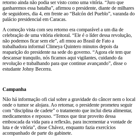
retorno ainda não podia ser visto como uma vitória. “Juro que
ganharemos essa batalha”, afirmou o presidente, diante de milhares
de seguidores, dia 4, em frente ao “Balcón del Pueblo”, varanda do
palácio presidencial em Caracas.
A comoção vista com seu retorno era comparável a um dia de
celebração de uma vitória eleitoral. “Ele é o líder dessa revolução,
não podemos ficar sem ele”, afi rmou ao Brasil de Fato a
trabalhadora informal Climeya Quintero minutos depois da
reaparição do presidente na sede do governo. “Agora ele tem que
descansar tranquilo, nós ficamos aqui vigilantes, cuidando da
revolução e trabalhando para que continue avançando”, disse o
estudante Johny Becerra.
Campanha
Não há informação ofi cial sobre a gravidade do câncer nem o local
onde o tumor se alojara. Ao retornar, o presidente prometeu seguir
com “disciplina de cadete” o tratamento que inclui dieta alimentar,
medicamentos e repouso. “Temos que tirar proveito dessa
emboscada da vida para a reflexão, para incrementar a vontade de
luta e de vitória”, disse Chávez, enquanto fazia exercícios
acompanhado de parte do gabinete.