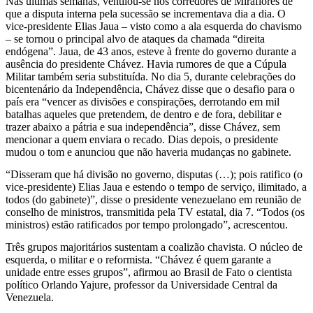
Nas últimas semanas, ventilou-se nos corredores de Miraflores de
que a disputa interna pela sucessão se incrementava dia a dia. O
vice-presidente Elias Jaua – visto como a ala esquerda do chavismo
– se tornou o principal alvo de ataques da chamada “direita
endógena”. Jaua, de 43 anos, esteve à frente do governo durante a
ausência do presidente Chávez. Havia rumores de que a Cúpula
Militar também seria substituída. No dia 5, durante celebrações do
bicentenário da Independência, Chávez disse que o desafio para o
país era “vencer as divisões e conspirações, derrotando em mil
batalhas aqueles que pretendem, de dentro e de fora, debilitar e
trazer abaixo a pátria e sua independência”, disse Chávez, sem
mencionar a quem enviara o recado. Dias depois, o presidente
mudou o tom e anunciou que não haveria mudanças no gabinete.
“Disseram que há divisão no governo, disputas (…); pois ratifico (o
vice-presidente) Elias Jaua e estendo o tempo de serviço, ilimitado, a
todos (do gabinete)”, disse o presidente venezuelano em reunião de
conselho de ministros, transmitida pela TV estatal, dia 7. “Todos (os
ministros) estão ratificados por tempo prolongado”, acrescentou.
Três grupos majoritários sustentam a coalizão chavista. O núcleo de
esquerda, o militar e o reformista. “Chávez é quem garante a
unidade entre esses grupos”, afirmou ao Brasil de Fato o cientista
político Orlando Yajure, professor da Universidade Central da
Venezuela.