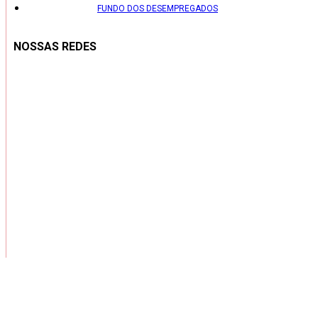
FUNDO DOS DESEMPREGADOS
NOSSAS REDES
Copyright ® 2026 – Todos os Direitos Reservados